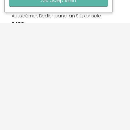
Alle akzeptieren
inkl Comfort Bedienpanel & Einbauflansch, 1x
Ausströmer. Bedienpanel an Sitzkonsole
2490.-
Unterflurmontage Beifahrersitz (Einzelsitz, T5 /
T6 )
inkl Comfort Bedienpanel & Einbauflansch, 2x
Ausströmer. Bedienpanel an Sitzkonsole,
Ausströmer in B Säule integriert
2690.-
Jetzt Einbautermin sichern!