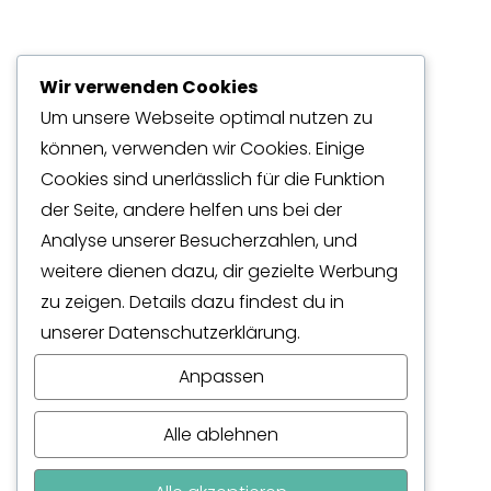
Wir verwenden Cookies
Um unsere Webseite optimal nutzen zu
können, verwenden wir Cookies. Einige
AUTOTERM AIR2D –
„Komfort kennt keine
Cookies sind unerlässlich für die Funktion
Jahreszeit.
Deine Standheizung vom
der Seite, andere helfen uns bei der
Experten.“
Analyse unserer Besucherzahlen, und
weitere dienen dazu, dir gezielte Werbung
zu zeigen. Details dazu findest du in
Einbau bei leerem Fahrzeug im Laderaum
unserer Datenschutzerklärung.
inkl Comfort Bedienpanel & Einbauflansch,
Anpassen
ohne Verrohrung
1990.-
Alle ablehnen
Einbau unter Beifahrersitz (Einzelsitz) T5 / T6 /
weitere Fahrzeuge auf Anfrage)