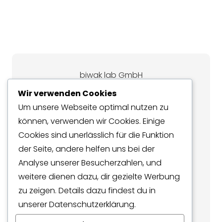
biwak lab GmbH
Wir verwenden Cookies
Handelsregisteramt des Baselland
Um unsere Webseite optimal nutzen zu
(Schweiz)
können, verwenden wir Cookies. Einige
Rechtssitz der Firma: Allschwil BL
Cookies sind unerlässlich für die Funktion
Rechtsform: GmbH
der Seite, andere helfen uns bei der
UID-Nr: CHE-455.015.728 MWST
Analyse unserer Besucherzahlen, und
Kontaktadresse:
weitere dienen dazu, dir gezielte Werbung
zu zeigen. Details dazu findest du in
Binningerstrasse 106
unserer Datenschutzerklärung.
4123 Allschwil