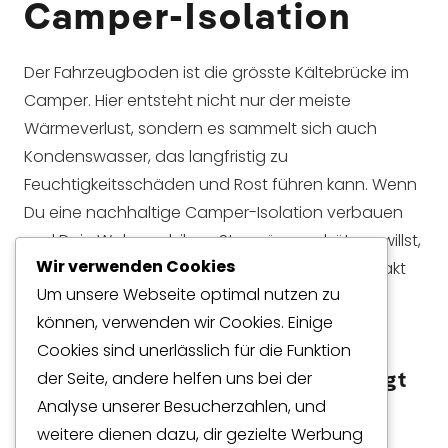
Camper-Isolation
Der Fahrzeugboden ist die grösste Kältebrücke im
Camper. Hier entsteht nicht nur der meiste
Wärmeverlust, sondern es sammelt sich auch
Kondenswasser, das langfristig zu
Feuchtigkeitsschäden und Rost führen kann. Wenn
Du eine nachhaltige Camper-Isolation verbauen
und Dein Wohnmobil vor Staunässe schützen willst,
Wir verwenden Cookies
ist eine massgefertigte XPS-Bodenisolation, exakt
Um unsere Webseite optimal nutzen zu
angepasst an die Bodenkontur, die technisch
können, verwenden wir Cookies. Einige
sinnvollste Lösung.
Cookies sind unerlässlich für die Funktion
XPS (extrudiertes Polystyrol) bringt
der Seite, andere helfen uns bei der
entscheidende Vorteile für die
Analyse unserer Besucherzahlen, und
Isolation im Camper mit:
weitere dienen dazu, dir gezielte Werbung