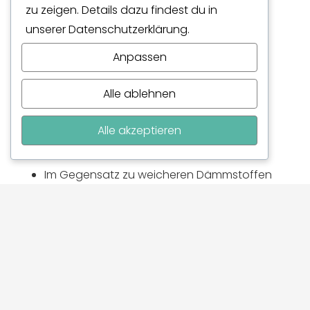
zu zeigen. Details dazu findest du in
Sehr hohe Druckfestigkeit.
unserer Datenschutzerklärung.
Extrem geringe Wasseraufnahme.
Anpassen
Geschlossenzellige Struktur (keine
Kapillarwirkung).
Alle ablehnen
Sehr gute Dämmwerte bei geringer
Materialstärke.
Alle akzeptieren
Dauerhaft formstabil.
Im Gegensatz zu weicheren Dämmstoffen
nimmt XPS praktisch kein Wasser auf – selbst
bei dauerhafter Feuchtigkeit.