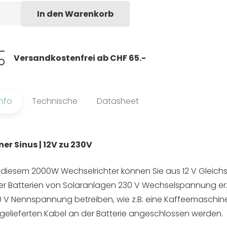
00
In den Warenkorb
tt
Versandkostenfrei ab CHF 65.-
pass
hselrichter
nge
Info
Technische
Datasheet
ner Sinus | 12V zu 230V
 diesem 2000W Wechselrichter können Sie aus 12 V Gleic
r Batterien von Solaranlagen 230 V Wechselspannung er
 V Nennspannung betreiben, wie z.B. eine Kaffeemaschine
gelieferten Kabel an der Batterie angeschlossen werden.