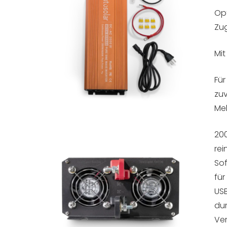
Opt
Zug
Mit
Für
zuv
Mel
200
rei
Sof
für
US
dur
Ver