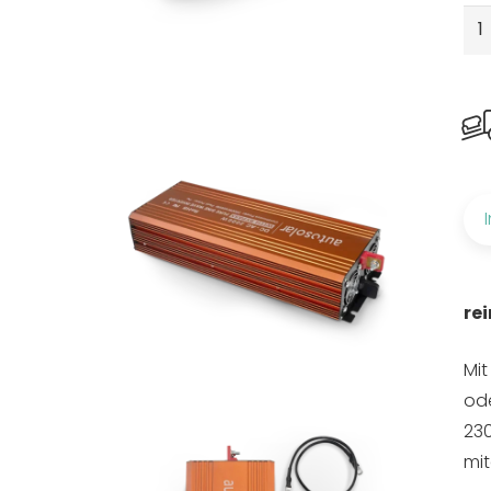
20
Wa
12V
mit
By
Wec
Me
rei
Mit
ode
230
mit