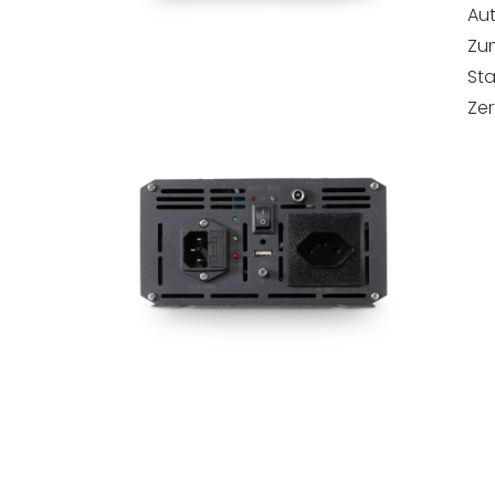
Aut
Zum
St
Zer