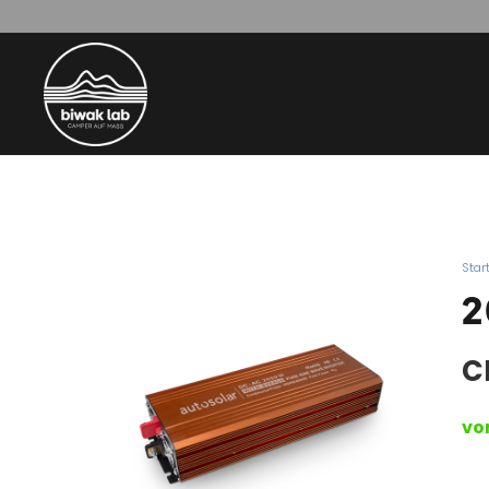
Star
2
C
vo