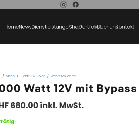
Home
News
Dienstleistungen
Shop
Portfolio
Über uns
Kontakt
t
/
Shop
/
Elektrik & Solar
/
Wechselrichter
000 Watt 12V mit Bypass
HF
680.00
inkl. MwSt.
rrätig