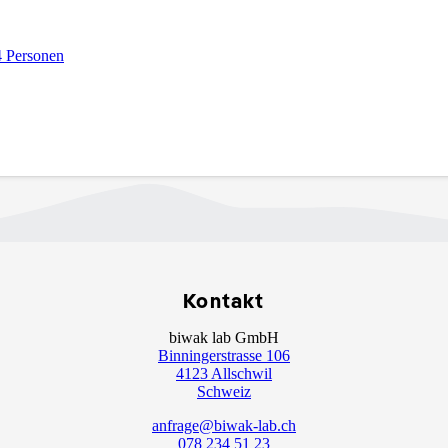
4 Personen
Kontakt
biwak lab GmbH
Binningerstrasse 106
4123 Allschwil
Schweiz
anfrage@biwak-lab.ch
078 234 51 23