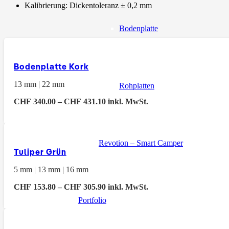
Kalibrierung: Dickentoleranz ± 0,2 mm
Bodenplatte
Bodenplatte Kork
13 mm | 22 mm
Rohplatten
Preisspanne:
CHF
340.00
–
CHF
431.10
inkl. MwSt.
CHF 340.00
bis
CHF 431.10
Revotion – Smart Camper
Tuliper Grün
5 mm | 13 mm | 16 mm
Preisspanne:
CHF
153.80
–
CHF
305.90
inkl. MwSt.
CHF 153.80
Portfolio
bis
CHF 305.90