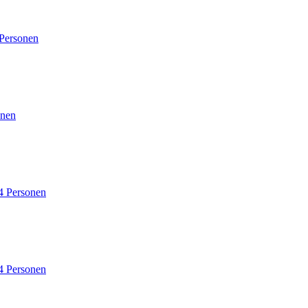
 Personen
onen
4 Personen
4 Personen