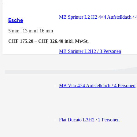
bis
CHF 488.50
MB Sprinter L2 H2 4×4 Aufstelldach / 
Esche
5 mm | 13 mm | 16 mm
Preisspanne:
CHF
175.20
–
CHF
326.40
inkl. MwSt.
CHF 175.20
MB Sprinter L2H2 / 3 Personen
bis
CHF 326.40
MB Vito 4×4 Aufstelldach / 4 Personen
Fiat Ducato L3H2 / 2 Personen