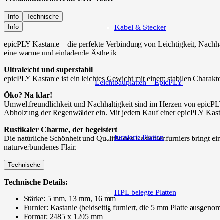
Info
Technische
Kabel & Stecker
Info
epicPLY Kastanie – die perfekte Verbindung von Leichtigkeit, Nachha
eine warme und einladende Ästhetik.
Ultraleicht und superstabil
epicPLY Kastanie ist ein leichtes Gewicht mit einem stabilen Charakte
Leichtbauplatten – EpicPLY
Öko? Na klar!
Umweltfreundlichkeit und Nachhaltigkeit sind im Herzen von epicPLY
Abholzung der Regenwälder ein. Mit jedem Kauf einer epicPLY Kastani
Rustikaler Charme, der begeistert
furnierte Platten
Die natürliche Schönheit und Qualität des Kastanienfurniers bringt e
naturverbundenes Flair.
Technische
Technische Details:
HPL belegte Platten
Stärke: 5 mm, 13 mm, 16 mm
Furnier: Kastanie (beidseitig furniert, die 5 mm Platte ausgen
Format: 2485 x 1205 mm