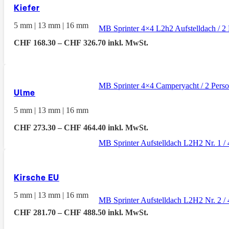
Kiefer
5 mm | 13 mm | 16 mm
MB Sprinter 4×4 L2h2 Aufstelldach / 2
Preisspanne:
CHF
168.30
–
CHF
326.70
inkl. MwSt.
CHF 168.30
bis
CHF 326.70
MB Sprinter 4×4 Camperyacht / 2 Pers
Ulme
5 mm | 13 mm | 16 mm
Preisspanne:
CHF
273.30
–
CHF
464.40
inkl. MwSt.
CHF 273.30
MB Sprinter Aufstelldach L2H2 Nr. 1 / 
bis
CHF 464.40
Kirsche EU
5 mm | 13 mm | 16 mm
MB Sprinter Aufstelldach L2H2 Nr. 2 / 
Preisspanne:
CHF
281.70
–
CHF
488.50
inkl. MwSt.
CHF 281.70