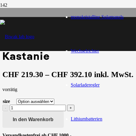
Start
/
monokristalline Solarpanels
Shop
/
Leichtbauplatten - EpicPLY
/
furnierte Platten
/
Kastanie
Wechselrichter
Kastanie
Preisspanne:
CHF
219.30
–
CHF
392.10
inkl. MwSt.
CHF 219.30
Solarladeregler
vorrätig
bis
CHF 392.10
size
Kastanie
Menge
Lithiumbatterien
In den Warenkorb
Versandkostenfrei ab CHF 1000.-