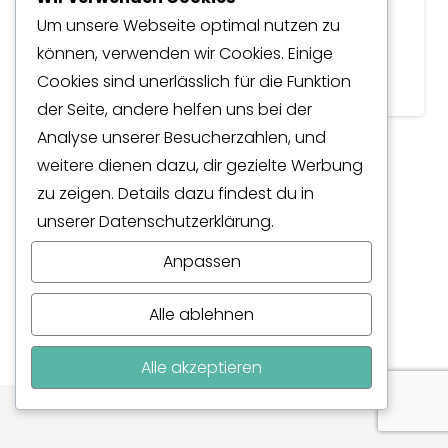
Solar Laderegler 4860 MPPT
Um unsere Webseite optimal nutzen zu
60A
können, verwenden wir Cookies. Einige
Cookies sind unerlässlich für die Funktion
CHF
495.00
inkl. MwSt.
der Seite, andere helfen uns bei der
Analyse unserer Besucherzahlen, und
weitere dienen dazu, dir gezielte Werbung
zu zeigen. Details dazu findest du in
unserer Datenschutzerklärung.
Anpassen
Alle ablehnen
Alle akzeptieren